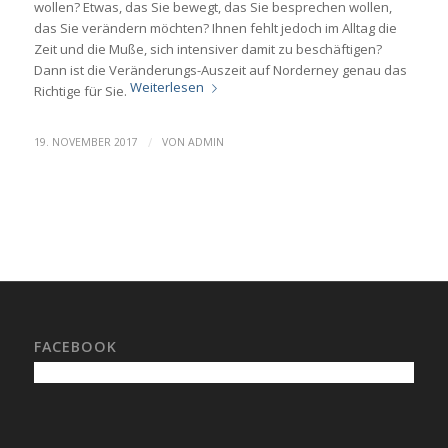
wollen? Etwas, das Sie bewegt, das Sie besprechen wollen,
das Sie verändern möchten? Ihnen fehlt jedoch im Alltag die
Zeit und die Muße, sich intensiver damit zu beschäftigen?
Dann ist die Veränderungs-Auszeit auf Norderney genau das
Weiterlesen
Richtige für Sie.
/
19. NOVEMBER 2017
VON
ADMIN
FACEBOOK